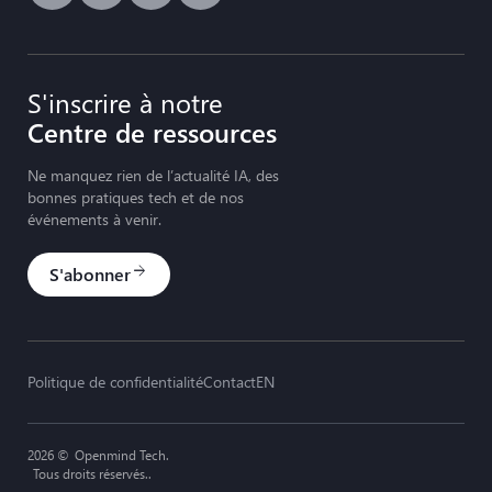
S'inscrire à notre
Centre de ressources
Ne manquez rien de l’actualité IA, des
bonnes pratiques tech et de nos
événements à venir.
S'abonner
arrow_forward
Politique de confidentialité
Contact
EN
2026 ©
Openmind Tech.
Tous droits réservés..