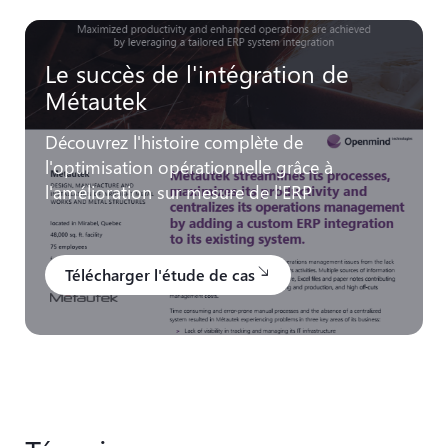
Le succès de l'intégration de
Métautek
Découvrez l'histoire complète de
l'optimisation opérationnelle grâce à
l'amélioration sur mesure de l'ERP
Télécharger l'étude de cas
south_east