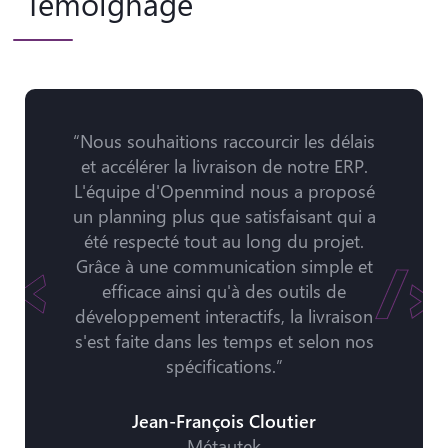
Témoignage
“Nous souhaitions raccourcir les délais
et accélérer la livraison de notre ERP.
L'équipe d'Openmind nous a proposé
un planning plus que satisfaisant qui a
été respecté tout au long du projet.
Grâce à une communication simple et
efficace ainsi qu'à des outils de
développement interactifs, la livraison
s'est faite dans les temps et selon nos
spécifications.”
Jean-François Cloutier
Métautek