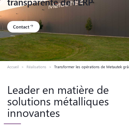
transparente de l'ERP
Contact
arrow_forward
Accueil
>
Réalisations
>
Transformer les opérations de Metautek grâc
Leader en matière de
solutions métalliques
innovantes