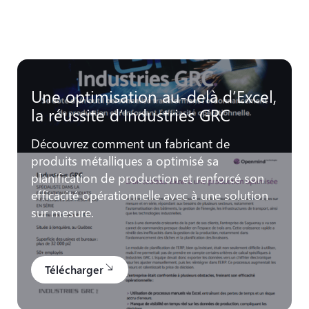
Une optimisation au-delà d’Excel,
la réussite d’Industries GRC
Découvrez comment un fabricant de
produits métalliques a optimisé sa
planification de production et renforcé son
efficacité opérationnelle avec à une solution
sur mesure.
Télécharger
south_east