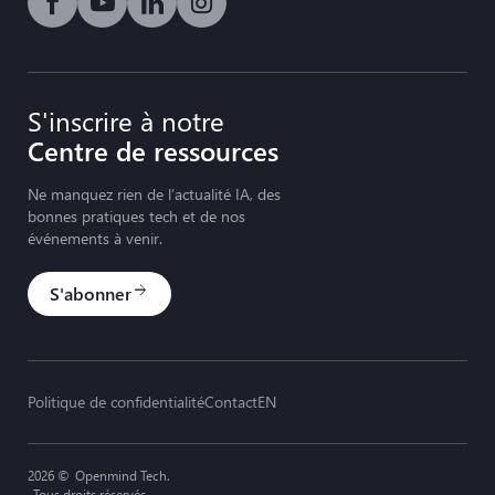
Lien vers les médias sociaux icône-facebook
Lien vers les médias sociaux icône-youtube-p
Lien vers les médias sociaux icône-linke
Lien vers les médias sociaux icôn
S'inscrire à notre
Centre de ressources
Ne manquez rien de l’actualité IA, des
bonnes pratiques tech et de nos
événements à venir.
S'abonner
arrow_forward
Politique de confidentialité
Contact
EN
2026 ©
Openmind Tech.
Tous droits réservés..